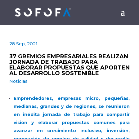
28 Sep, 2021
37 GREMIOS EMPRESARIALES REALIZAN
JORNADA DE TRABAJO PARA
ELABORAR PROPUESTAS QUE APORTEN
AL DESARROLLO SOSTENIBLE
Noticias
Emprendedores, empresas micro, pequeñas,
medianas, grandes y de regiones, se reunieron
en inédita jornada de trabajo para compartir
visión y elaborar propuestas comunes para
avanzar en crecimiento inclusivo, inversión,
generación de empleo de calidad y desarrollo