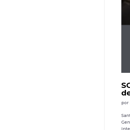
SO
de
por
Sant
Gene
Inte