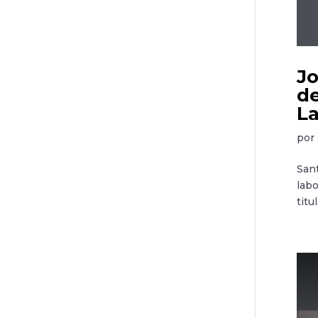
Jo
de
La
por
Sant
labo
titu