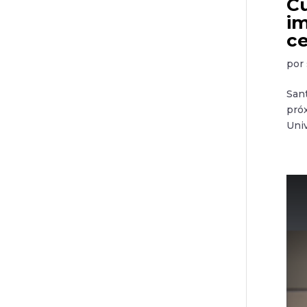
Cu
im
ce
por
Sant
próx
Univ